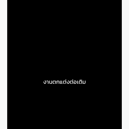
งานตกแต่งต่อเติม