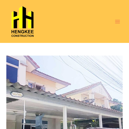
Skip
MAI
to
ME
content