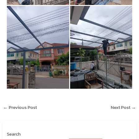
←
Previous Post
Next Post
→
Search