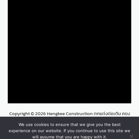
Copyright © 2026 Hengkee Construction ตกแต่งต่อเติม ครบ
จบที่เดียว | Powered by Hengkee Construction ตกแต่งต่อเติม
ให้คำปรึกษา😀
We use cookies to ensure that we give you the best
ครบจบที่เดียว
experience on our website. If you continue to use this site we
will assume that you are happy with it.