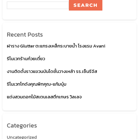
SEARCH
Recent Posts
ฝาราง Glutter ตะแกรงเหล็กระบายน้ำ โรงแรม Avani
รีโนเวทร้านก๋วยเตี๋ยว
งานติดตั้งราวแขวนบันไดชั้นวางเหล้า รร.เซ็นรีจีส
รีโนเวทโกดังคุณพีทคุณ-แก้มบุ๋ม
แต่งสวนดอกไม้สเตนเลสตึกเกษร วิลเลจ
Categories
Uncategorized