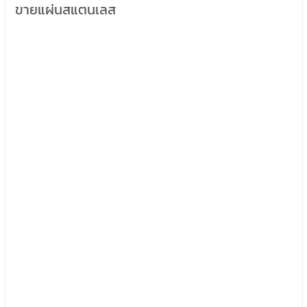
ขายแผ่นสแตนเลส