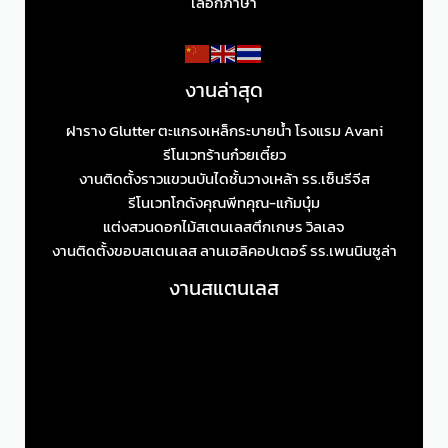
เลือกภาษา
งานล่าสุด
ฝาราง Glutter ตะแกรงเหล็กระบายน้ำ โรงแรม Avani
รีโนเวทร้านก๋วยเตี๋ยว
งานติดตั้งราวแขวนบันไดชั้นวางเหล้า รร.เซ็นรีจีส
รีโนเวทโกดังคุณพีทคุณ-แก้มบุ๋ม
แต่งสวนดอกไม้สเตนเลสตึกเกษร วิลเลจ
งานติดตั้งขอบสเตนเลส ลานเฮลิคอปเตอร์ รร.เพนนินซูล่า
งานสแตนเลส