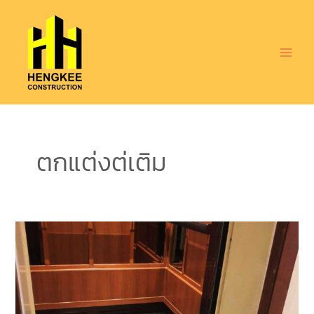
Skip
MAI
to
ME
content
ตกแต่งต่เติม
ติด
ตั้ง
คิ้ว
หน้า
ลิฟ
โรงแรม