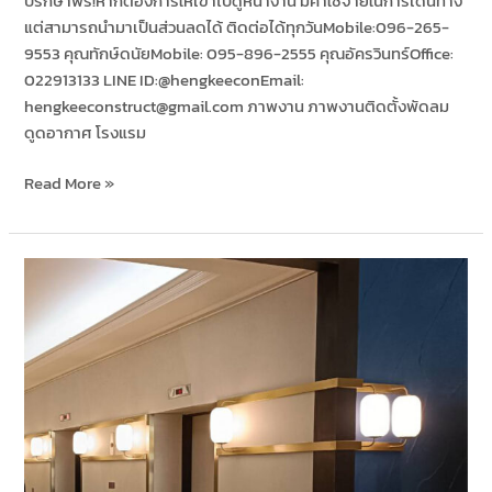
ปรึกษาฟรี!หากต้องการให้เข้าไปดูหน้างาน มีค่าใช้จ่ายในการเดินทาง
แต่สามารถนำมาเป็นส่วนลดได้ ติดต่อได้ทุกวันMobile:096-265-
9553 คุณทักษ์ดนัยMobile: 095-896-2555 คุณอัครวินทร์Office:
022913133 LINE ID:@hengkeeconEmail:
hengkeeconstruct@gmail.com ภาพงาน ภาพงานติดตั้งพัดลม
ดูดอากาศ โรงแรม
Read More »
ติด
คิว
ซุ้ม
ลิฟต์
โรงแรม
AVANI
HOTEL