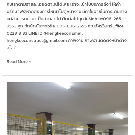
กับเราตามรายละเอียดตามนี้ได้เลย เราจะเข้าไปบริการถึงที่ ให้คำ
ปรึกษาฟรี!หากต้องการให้เข้าไปดูหน้างาน มีค่าใช้จ่ายในการเดินทาง
แต่สามารถนำมาเป็นส่วนลดได้ ติดต่อได้ทุกวันMobile:096-265-
9553 คุณทักษ์ดนัยMobile: 095-896-2555 คุณอัครวินทร์Office:
022913133 LINE ID:@hengkeeconEmail:
hengkeeconstruct@gmail.com ภาพงาน ภาพงานติดตั้งหน้าต่าง
สไลด์
Read More »
งาน
เก็บ
พื้น
ห้อง-
บ้าน
สวน
รื่น