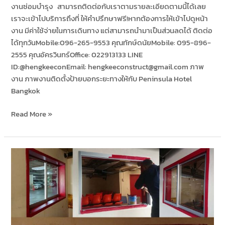
งานซ่อมบำรุง สามารถติดต่อกับเราตามรายละเอียดตามนี้ได้เลย
เราจะเข้าไปบริการถึงที่ ให้คำปรึกษาฟรี!หากต้องการให้เข้าไปดูหน้า
งาน มีค่าใช้จ่ายในการเดินทาง แต่สามารถนำมาเป็นส่วนลดได้ ติดต่อ
ได้ทุกวันMobile:096-265-9553 คุณทักษ์ดนัยMobile: 095-896-
2555 คุณอัครวินทร์Office: 022913133 LINE
ID:@hengkeeconEmail: hengkeeconstruct@gmail.com ภาพ
งาน ภาพงานติดตั้งป้ายบอกระยะทางให้กับ Peninsula Hotel
Bangkok
Read More »
งาน
ติด
ตั้ง
หน้า
ง
ต่าง