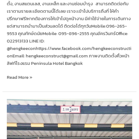
ตั้ง, งานสแตนเลส, งานเหล็ก และงานซ่อมบำรุง สามารถติดต่อกับ
เราตามรายละเอียดตามนี้ได้เลย เราจะเข้าไปบริการถึงที่ ให้คำ
ปรึกษาฟรี!หากต้องการให้เข้าไปดูหน้างาน มีค่าใช้จ่ายในการเดินทาง
แต่สามารถนำมาเป็นส่วนลดได้ ติดต่อได้ทุกวันMobile:096-265-
9553 คุณทักษ์ดนัยMobile: 095-896-2555 คุณอัครวินทร์Office:
022913133 LINE ID:​
@hengkeeconhttps://www.facebook.com/hengkeeconstructi
onEmail: hengkeeconstruct@gmail.com ภาพงานติดตั้งคิ้วหน้า
ลิฟท์โรงแรม Peninsula Hotel Bangkok
Read More »
ป้าย
บอก
ระยะ
Peninsula
Hotel