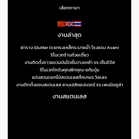
เลือกภาษา
งานล่าสุด
ฝาราง Glutter ตะแกรงเหล็กระบายน้ำ โรงแรม Avani
รีโนเวทร้านก๋วยเตี๋ยว
งานติดตั้งราวแขวนบันไดชั้นวางเหล้า รร.เซ็นรีจีส
รีโนเวทโกดังคุณพีทคุณ-แก้มบุ๋ม
แต่งสวนดอกไม้สเตนเลสตึกเกษร วิลเลจ
งานติดตั้งขอบสเตนเลส ลานเฮลิคอปเตอร์ รร.เพนนินซูล่า
งานสแตนเลส