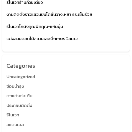
รีโนเวทร้านก๋วยเตี๋ยว
งานติดตั้งราวแขวนบันไดชั้นวางเหล้า รร.เซ็นรีจีส
รีโนเวทโกดังคุณพีทคุณ-แก้มบุ๋ม
แต่งสวนดอกไม้สเตนเลสตึกเกษร วิลเลจ
Categories
Uncategorized
ซ่อมบำรุง
ตกแต่งต่อเติม
ประกอบติดตั้ง
รีโนเวท
สแตนเลส