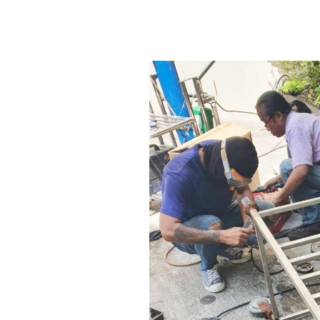
เปลี่ยน
ล้อ
รถ
เข็น
ห้อง
เบ
เก
อรี่
โรงแรม
เพนนินซูล่า