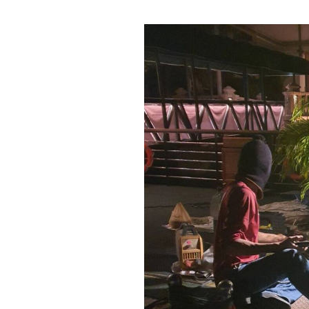
งาน
ซ่อม
โป๊ะ
เรือ
โรงแรม
เพนนินซูล่า
กรุงเทพ