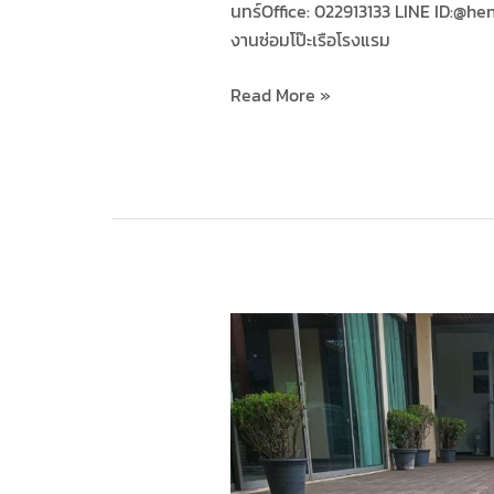
นทร์Office: 022913133 LINE ID:​
งานซ่อมโป๊ะเรือโรงแรม
Read More »
ทาง
ลาด
เฉลิมพระเกียรติ
ร.9