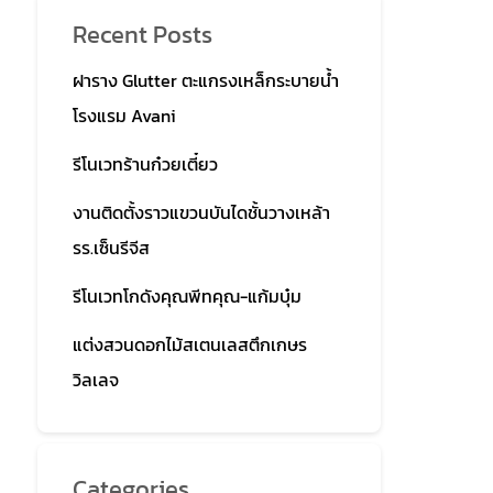
Recent Posts
ฝาราง Glutter ตะแกรงเหล็กระบายน้ำ
โรงแรม Avani
รีโนเวทร้านก๋วยเตี๋ยว
งานติดตั้งราวแขวนบันไดชั้นวางเหล้า
รร.เซ็นรีจีส
รีโนเวทโกดังคุณพีทคุณ-แก้มบุ๋ม
แต่งสวนดอกไม้สเตนเลสตึกเกษร
วิลเลจ
Categories