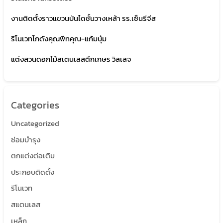
งานติดตั้งราวแขวนบันไดชั้นวางเหล้า รร.เซ็นรีจีส
รีโนเวทโกดังคุณพีทคุณ-แก้มบุ๋ม
แต่งสวนดอกไม้สเตนเลสตึกเกษร วิลเลจ
Categories
Uncategorized
ซ่อมบำรุง
ตกแต่งต่อเติม
ประกอบติดตั้ง
รีโนเวท
สแตนเลส
เหล็ก