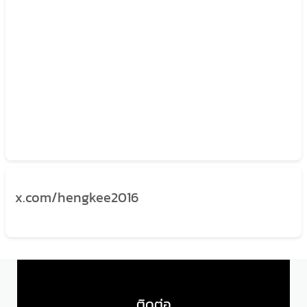
x.com/hengkee2016
ติดต่อ