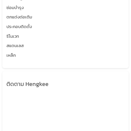
ซ่อมบำรุง
ตกแต่งต่อเติม
ประกอบติดตั้ง
รีโนเวท
สแตนเลส
เหล็ก
ติดตาม Hengkee