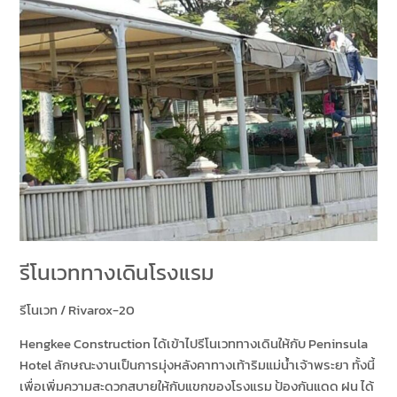
รีโนเวททางเดินโรงแรม
รีโนเวท
/
Rivarox-20
Hengkee Construction ได้เข้าไปรีโนเวททางเดินให้กับ Peninsula
Hotel ลักษณะงานเป็นการมุ่งหลังคาทางเท้าริมแม่น้ำเจ้าพระยา ทั้งนี้
เพื่อเพิ่มความสะดวกสบายให้กับแขกของโรงแรม ป้องกันแดด ฝน ได้