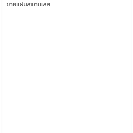
ขายแผ่นสแตนเลส