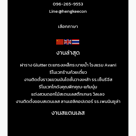
096-265-9553
Line:@hengkeecon
เลือกภาษา
งานล่าสุด
ฝาราง Glutter ตะแกรงเหล็กระบายน้ำ โรงแรม Avani
รีโนเวทร้านก๋วยเตี๋ยว
งานติดตั้งราวแขวนบันไดชั้นวางเหล้า รร.เซ็นรีจีส
รีโนเวทโกดังคุณพีทคุณ-แก้มบุ๋ม
แต่งสวนดอกไม้สเตนเลสตึกเกษร วิลเลจ
งานติดตั้งขอบสเตนเลส ลานเฮลิคอปเตอร์ รร.เพนนินซูล่า
งานสแตนเลส