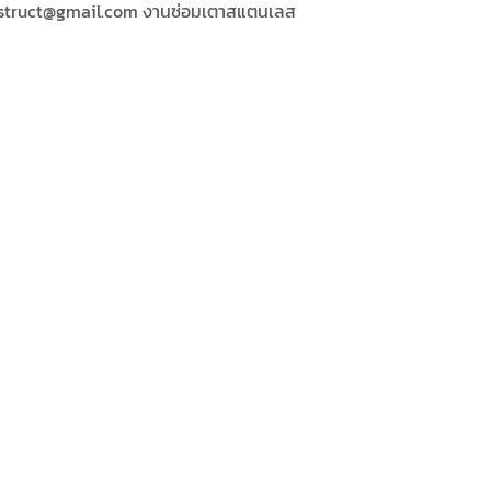
truct@gmail.com งานซ่อมเตาสแตนเลส