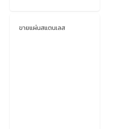
ขายแผ่นสแตนเลส