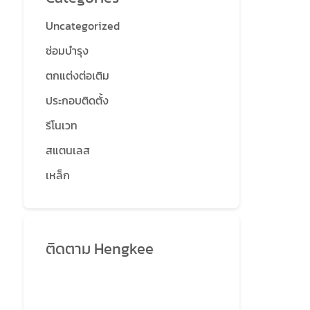
Uncategorized
ซ่อมบำรุง
ตกแต่งต่อเติม
ประกอบติดตั้ง
รีโนเวท
สแตนเลส
เหล็ก
ติดตาม Hengkee