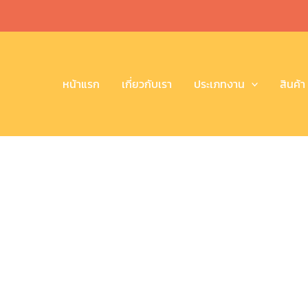
หน้าแรก
เกี่ยวกับเรา
ประเภทงาน
สินค้า