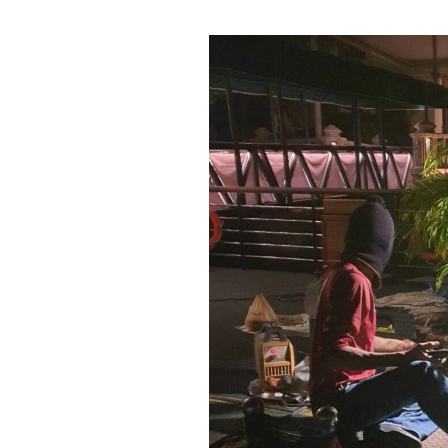
งาน
ซ่อม
โป๊ะ
เรือ
โรงแรม
เพนนินซูล่า
กรุงเทพ