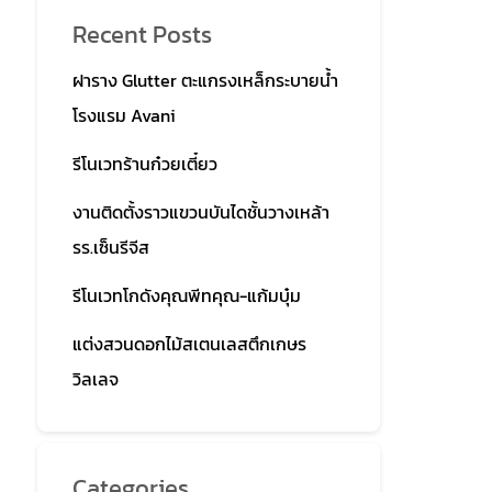
Recent Posts
ฝาราง Glutter ตะแกรงเหล็กระบายน้ำ
โรงแรม Avani
รีโนเวทร้านก๋วยเตี๋ยว
งานติดตั้งราวแขวนบันไดชั้นวางเหล้า
รร.เซ็นรีจีส
รีโนเวทโกดังคุณพีทคุณ-แก้มบุ๋ม
แต่งสวนดอกไม้สเตนเลสตึกเกษร
วิลเลจ
Categories