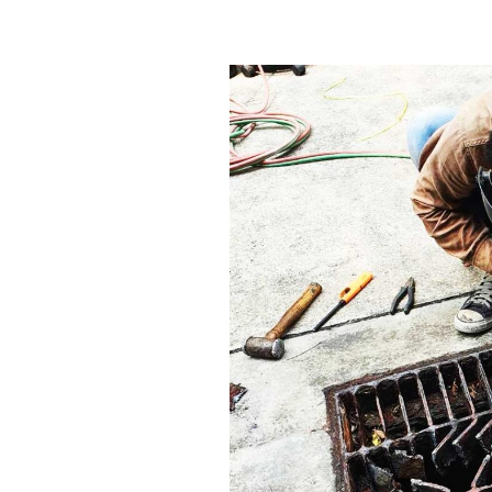
งาน
ซ่อม
ฝา
ท่อ
ตระ
แก
รง
เหล็ก