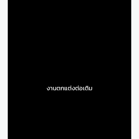
งานตกแต่งต่อเติม