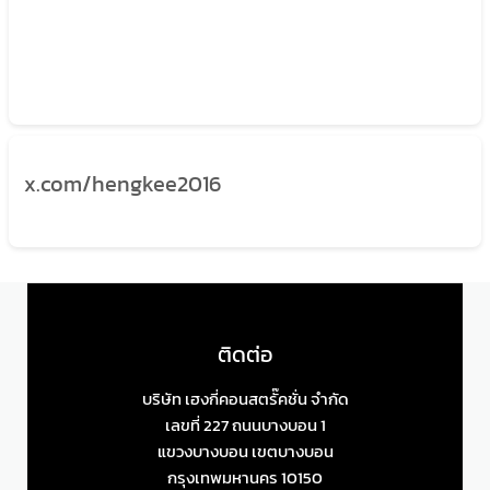
x.com/hengkee2016
ติดต่อ
บริษัท เฮงกี่คอนสตรั๊คชั่น จำกัด
เลขที่ 227 ถนนบางบอน 1
แขวงบางบอน เขตบางบอน
กรุงเทพมหานคร 10150