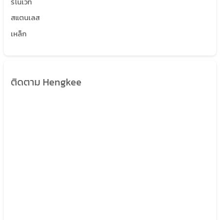
รีโนเวท
สแตนเลส
เหล็ก
ติดตาม Hengkee