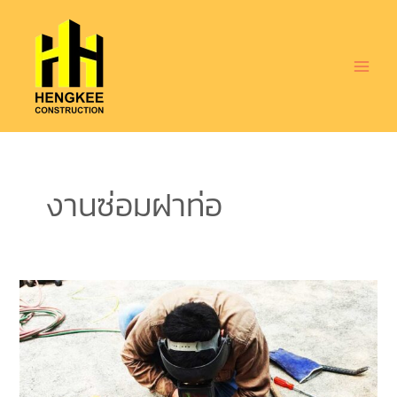
Skip
MAI
to
ME
content
งานซ่อมฝาท่อ
งาน
ซ่อม
ฝา
ท่อ
ตระ
แก