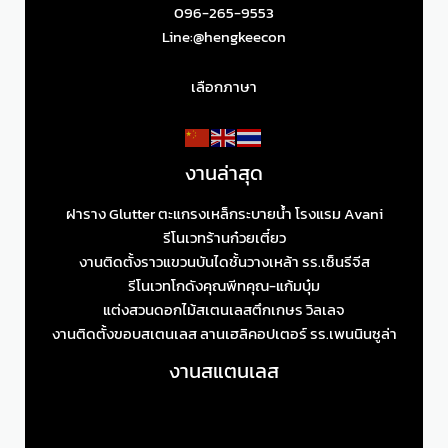
096-265-9553
Line:@hengkeecon
เลือกภาษา
งานล่าสุด
ฝาราง Glutter ตะแกรงเหล็กระบายน้ำ โรงแรม Avani
รีโนเวทร้านก๋วยเตี๋ยว
งานติดตั้งราวแขวนบันไดชั้นวางเหล้า รร.เซ็นรีจีส
รีโนเวทโกดังคุณพีทคุณ-แก้มบุ๋ม
แต่งสวนดอกไม้สเตนเลสตึกเกษร วิลเลจ
งานติดตั้งขอบสเตนเลส ลานเฮลิคอปเตอร์ รร.เพนนินซูล่า
งานสแตนเลส