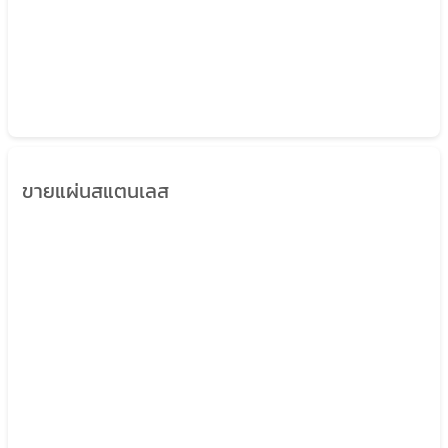
ขายแผ่นสแตนเลส