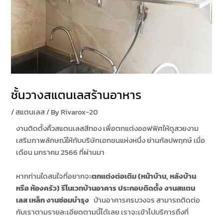
ชั้นวางสแตนเลสร้านอาหาร
/
สแตนเลส
/ By
Rivarox-20
งานติดตั้งคิ้วสแตนเลสสีทอง เพื่อตกแต่งออฟฟิศให้ดูสวยงาม
เสริมภาพลักษณ์ให้กับบริษัทเอกชนแห่งหนึ่ง ย่านกัลปพฤกษ์ เมื่อ
เดือน มกราคม 2566 ที่ผ่านมา
หากท่านใดสนใจที่อยากจะ
ตกแต่งต่อเติม (หน้าบ้าน
,
หลังบ้าน
หรือ ห้องครัว)
รีโนเวทบ้านอาคาร
ประกอบติดตั้ง
งานสแตน
เลส
เหล็ก
งานซ่อมบำรุง
บ้านอาคารครบวงจร สามารถติดต่อ
กับเราตามรายละเอียดตามนี้ได้เลย เราจะเข้าไปบริการถึงที่