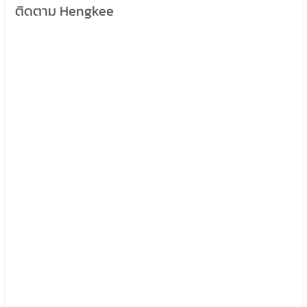
ติดตาม Hengkee