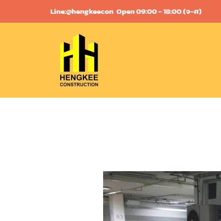
Skip
Line:@hengkeecon
Open 09:00 - 18:00 (จ-ศ)
to
content