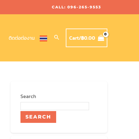
CALL: 096-265-9553
Search
Cart/
฿
0.00
ติดต่อต่องาน
Search
SEARCH