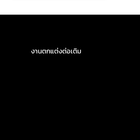
งานตกแต่งต่อเติม