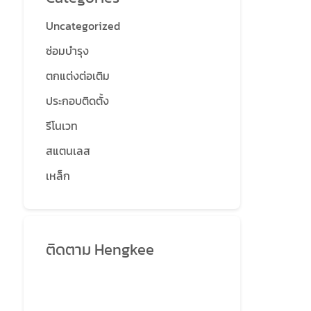
Uncategorized
ซ่อมบำรุง
ตกแต่งต่อเติม
ประกอบติดตั้ง
รีโนเวท
สแตนเลส
เหล็ก
ติดตาม Hengkee