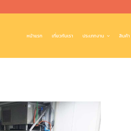
หน้าแรก
เกี่ยวกับเรา
ประเภทงาน
สินค้า