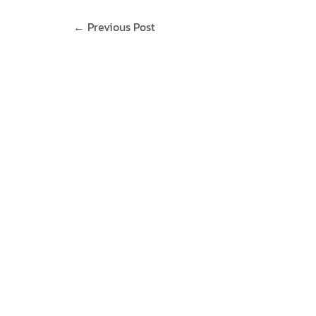
←
Previous Post