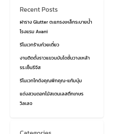
Recent Posts
ฝาราง Glutter ตะแกรงเหล็กระบายน้ำ
โรงแรม Avani
รีโนเวทร้านก๋วยเตี๋ยว
งานติดตั้งราวแขวนบันไดชั้นวางเหล้า
รร.เซ็นรีจีส
รีโนเวทโกดังคุณพีทคุณ-แก้มบุ๋ม
แต่งสวนดอกไม้สเตนเลสตึกเกษร
วิลเลจ
Categories