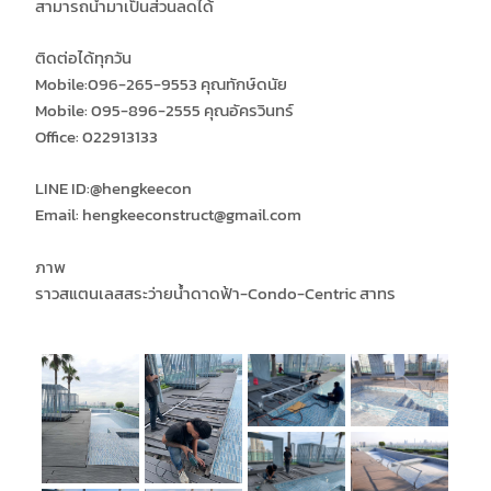
สามารถนำมาเป็นส่วนลดได้
ติดต่อได้ทุกวัน
Mobile:096-265-9553 คุณทักษ์ดนัย
Mobile: 095-896-2555 คุณอัครวินทร์
Office: 022913133
LINE ID:​
@hengkeecon
Email: hengkeeconstruct@gmail.com
ภาพ
ราวสแตนเลสสระว่ายน้ำดาดฟ้า-Condo-Centric สาทร