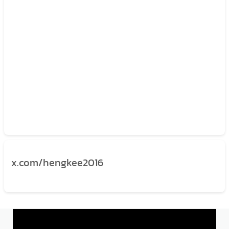
x.com/hengkee2016