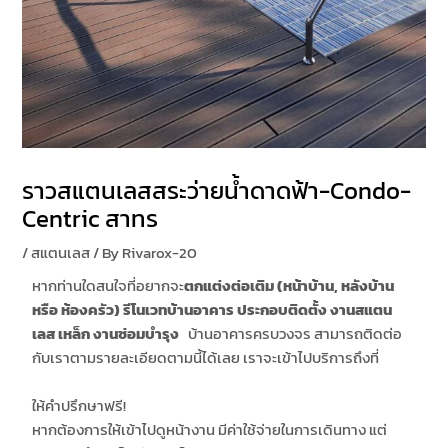
ราวสแตนเลสสระว่ายน้ำดาดฟ้า-Condo-
Centric สาทร
/
สแตนเลส
/ By
Rivarox-20
หากท่านใดสนใจที่อยากจะ
ตกแต่งต่อเติม (หน้าบ้าน
,
หลังบ้าน
หรือ ห้องครัว)
รีโนเวทบ้านอาคาร
ประกอบติดตั้ง
งานสแตน
เลส
เหล็ก
งานซ่อมบำรุง
บ้านอาคารครบวงจร สามารถติดต่อ
กับเราตามรายละเอียดตามนี้ได้เลย เราจะเข้าไปบริการถึงที่
ให้คำปรึกษาฟรี!
หากต้องการให้เข้าไปดูหน้างาน มีค่าใช้จ่ายในการเดินทาง แต่