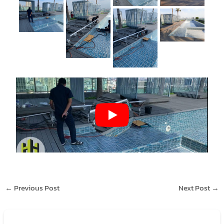
←
Previous Post
Next Post
→