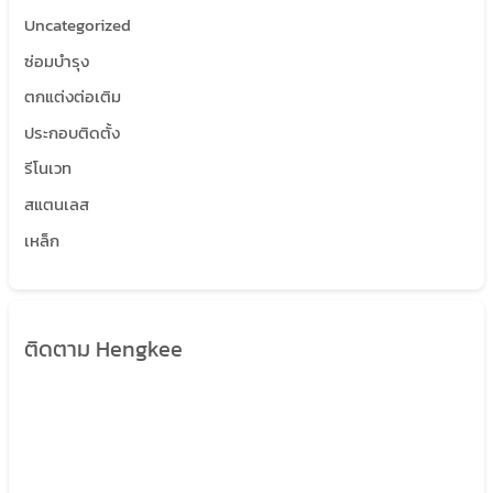
Uncategorized
ซ่อมบำรุง
ตกแต่งต่อเติม
ประกอบติดตั้ง
รีโนเวท
สแตนเลส
เหล็ก
ติดตาม Hengkee