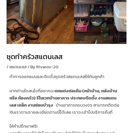
ชุดทำครัวสแตนเลส
/
สแตนเลส
/ By
Rivarox-20
ทำการออกแบบและติดตั้งชุดครัวสแตนเลสให้กับลูกค้า
หากท่านใดสนใจที่อยากจะ
ตกแต่งต่อเติม (หน้าบ้าน
,
หลังบ้าน
หรือ ห้องครัว)
รีโนเวทบ้านอาคาร
ประกอบติดตั้ง
งานสแตน
เลส
เหล็ก
งานซ่อมบำรุง
บ้านอาคารครบวงจร สามารถติดต่อ
กับเราตามรายละเอียดตามนี้ได้เลย เราจะเข้าไปบริการถึงที่
ให้คำปรึกษาฟรี!