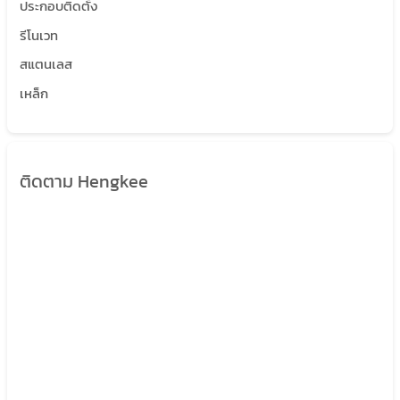
ประกอบติดตั้ง
รีโนเวท
สแตนเลส
เหล็ก
ติดตาม Hengkee