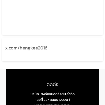
x.com/hengkee2016
ติดต่อ
บริษัท เฮงกี่คอนสตรั๊คชั่น จำกัด
เลขที่ 227 ถนนบางบอน 1