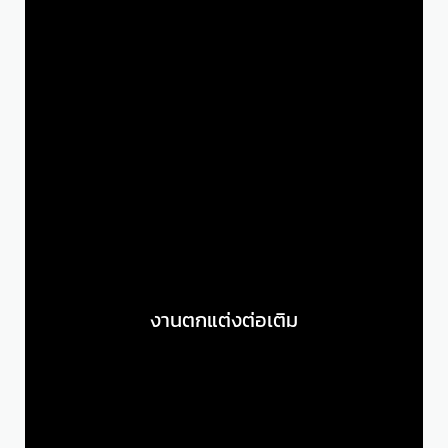
งานตกแต่งต่อเติม