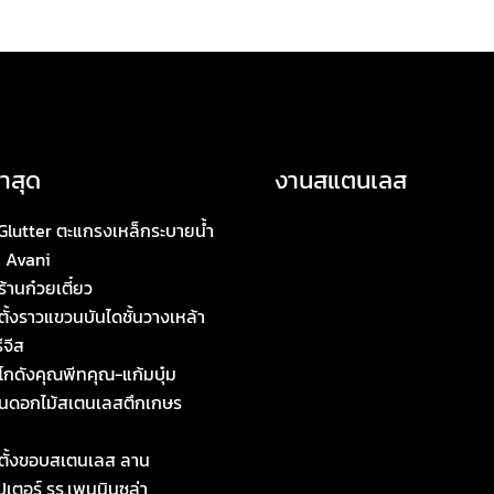
าสุด
งานสแตนเลส
Glutter ตะแกรงเหล็กระบายน้ำ
 Avani
ร้านก๋วยเตี๋ยว
ั้งราวแขวนบันไดชั้นวางเหล้า
ีจีส
ทโกดังคุณพีทคุณ-แก้มบุ๋ม
นดอกไม้สเตนเลสตึกเกษร
ตั้งขอบสเตนเลส ลาน
เตอร์ รร.เพนนินซูล่า