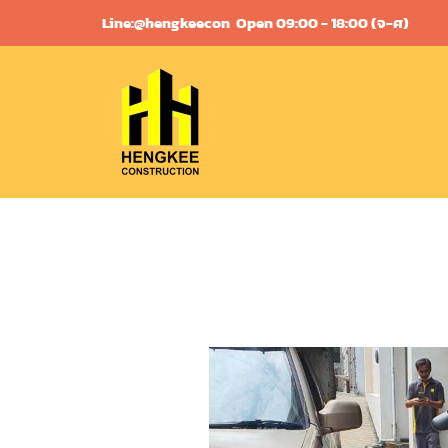
Skip
Line:@hengkeecon
Open 09:00 - 18:00 (จ-ศ)
to
content