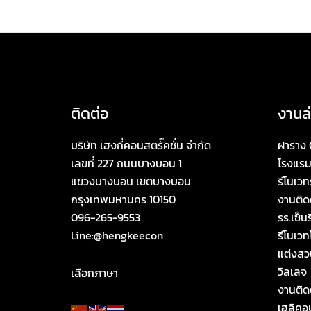
ติดต่อ
งานล่
บริษัท เฮงกี่คอนสตรั๊คชั่น จำกัด
ฝาราง 
เลขที่ 227 ถนนบางบอน 1
โรงแรม
แขวงบางบอน เขตบางบอน
รีโนเวท
กรุงเทพมหานคร 10150
งานติดต
096-265-9553
รร.เซ็นร
Line:@hengkeecon
รีโนเว
แต่งสว
วิลเลจ
เลือกภาษา
งานติด
เฮลิคอป