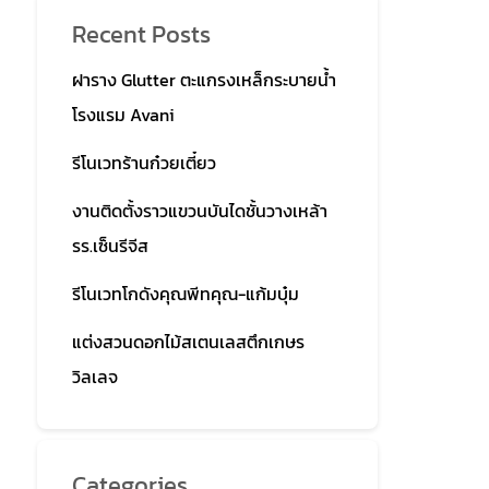
Recent Posts
ฝาราง Glutter ตะแกรงเหล็กระบายน้ำ
โรงแรม Avani
รีโนเวทร้านก๋วยเตี๋ยว
งานติดตั้งราวแขวนบันไดชั้นวางเหล้า
รร.เซ็นรีจีส
รีโนเวทโกดังคุณพีทคุณ-แก้มบุ๋ม
แต่งสวนดอกไม้สเตนเลสตึกเกษร
วิลเลจ
Categories