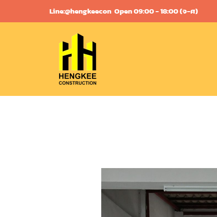
Skip
Line:@hengkeecon
Open 09:00 - 18:00 (จ-ศ)
to
content