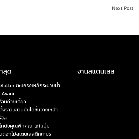
Next Post
าสุด
งานสแตนเลส
Glutter ตะแกรงเหล็กระบายน้ำ
 Avani
ร้านก๋วยเตี๋ยว
ั้งราวแขวนบันไดชั้นวางเหล้า
ีจีส
ทโกดังคุณพีทคุณ-แก้มบุ๋ม
นดอกไม้สเตนเลสตึกเกษร