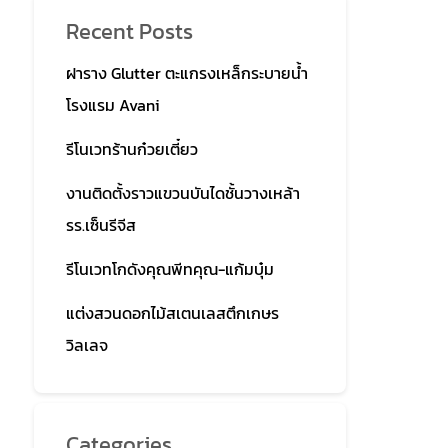
Recent Posts
ฝาราง Glutter ตะแกรงเหล็กระบายน้ำ
โรงแรม Avani
รีโนเวทร้านก๋วยเตี๋ยว
งานติดตั้งราวแขวนบันไดชั้นวางเหล้า
รร.เซ็นรีจีส
รีโนเวทโกดังคุณพีทคุณ-แก้มบุ๋ม
แต่งสวนดอกไม้สเตนเลสตึกเกษร
วิลเลจ
Categories