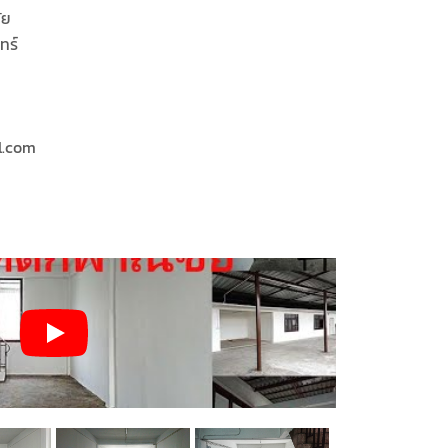
ัย
ทร์
l.com