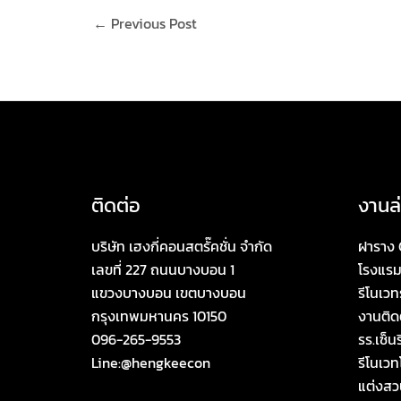
←
Previous Post
ติดต่อ
งานล่
บริษัท เฮงกี่คอนสตรั๊คชั่น จำกัด
ฝาราง 
เลขที่ 227 ถนนบางบอน 1
โรงแรม
แขวงบางบอน เขตบางบอน
รีโนเวท
กรุงเทพมหานคร 10150
งานติดต
096-265-9553
รร.เซ็นร
Line:@hengkeecon
รีโนเว
แต่งสว