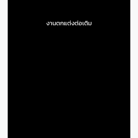
งานตกแต่งต่อเติม