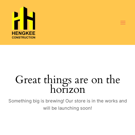
Skip
MAI
to
ME
content
Great things are on the
horizon
Something big is brewing! Our store is in the works and
will be launching soon!