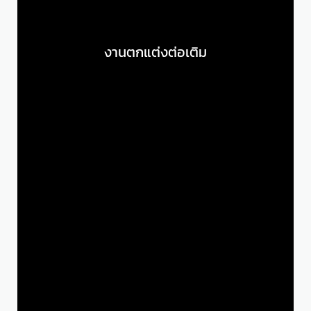
งานตกแต่งต่อเติม