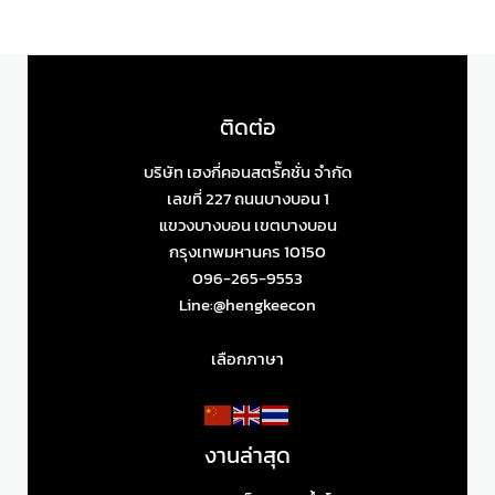
ติดต่อ
บริษัท เฮงกี่คอนสตรั๊คชั่น จำกัด
เลขที่ 227 ถนนบางบอน 1
แขวงบางบอน เขตบางบอน
กรุงเทพมหานคร 10150
096-265-9553
Line:@hengkeecon
เลือกภาษา
งานล่าสุด