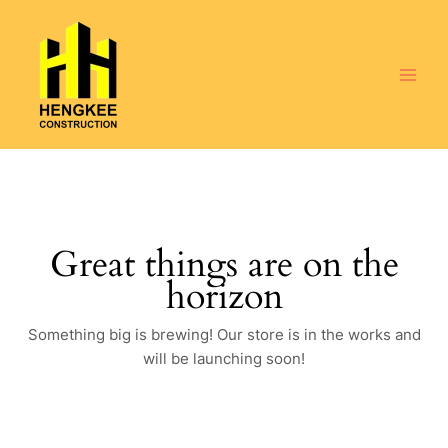
Skip
MAI
to
ME
content
Great things are on the
horizon
Something big is brewing! Our store is in the works and
will be launching soon!