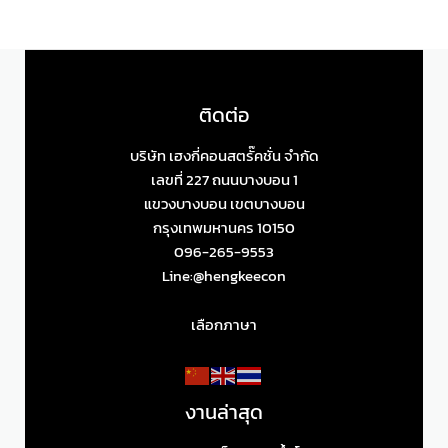
ติดต่อ
บริษัท เฮงกี่คอนสตรั๊คชั่น จำกัด
เลขที่ 227 ถนนบางบอน 1
แขวงบางบอน เขตบางบอน
กรุงเทพมหานคร 10150
096-265-9553
Line:@hengkeecon
เลือกภาษา
งานล่าสุด