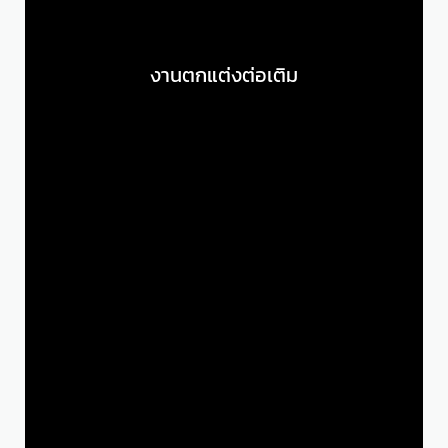
งานตกแต่งต่อเติม