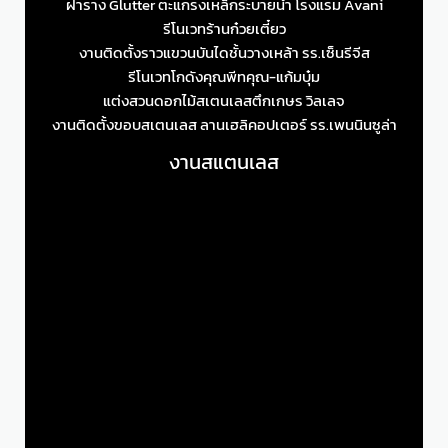
ฝาราง Glutter ตะแกรงเหล็กระบายน้ำ โรงแรม Avani
รีโนเวทร้านก๋วยเตี๋ยว
งานติดตั้งราวแขวนบันไดชั้นวางเหล้า รร.เซ็นรีจีส
รีโนเวทโกดังคุณพีทคุณ-แก้มบุ๋ม
แต่งสวนดอกไม้สเตนเลสตึกเกษร วิลเลจ
งานติดตั้งขอบสเตนเลส ลานเฮลิคอปเตอร์ รร.เพนนินซูล่า
งานสแตนเลส