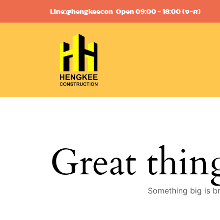
Skip
Line:@hengkeecon
Open 09:00 - 18:00 (จ-ศ)
to
content
Great thin
Something big is br