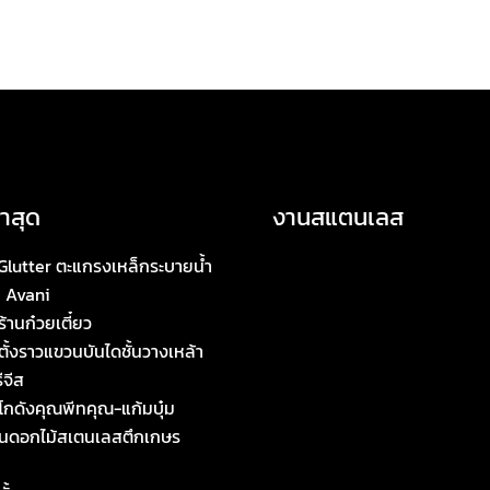
าสุด
งานสแตนเลส
Glutter ตะแกรงเหล็กระบายน้ำ
 Avani
ร้านก๋วยเตี๋ยว
ั้งราวแขวนบันไดชั้นวางเหล้า
ีจีส
ทโกดังคุณพีทคุณ-แก้มบุ๋ม
นดอกไม้สเตนเลสตึกเกษร