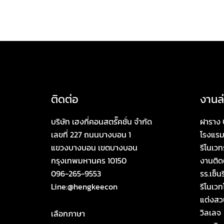
ติดต่อ
งานล่
บริษัท เฮงกี่คอนสตรั๊คชั่น จำกัด
ฝาราง 
เลขที่ 227 ถนนบางบอน 1
โรงแรม
แขวงบางบอน เขตบางบอน
รีโนเวท
กรุงเทพมหานคร 10150
งานติดต
096-265-9553
รร.เซ็นร
Line:@hengkeecon
รีโนเว
แต่งสว
วิลเลจ
เลือกภาษา