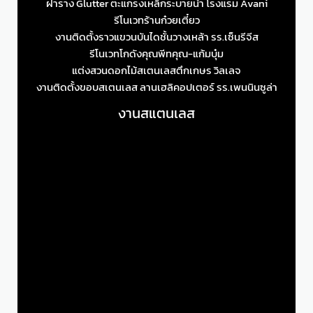
ฝาราง Glutter ตะแกรงเหล็กระบายน้ำ โรงแรม Avani
รีโนเวทร้านก๋วยเตี๋ยว
งานติดตั้งราวแขวนบันไดชั้นวางเหล้า รร.เซ็นรีจีส
รีโนเวทโกดังคุณพีทคุณ-แก้มบุ๋ม
แต่งสวนดอกไม้สเตนเลสตึกเกษร วิลเลจ
งานติดตั้งขอบสเตนเลส ลานเฮลิคอปเตอร์ รร.เพนนินซูล่า
งานสแตนเลส