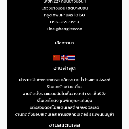
เลขที่ 227 ถนนบางบอน 1
แขวงบางบอน เขตบางบอน
กรุงเทพมหานคร 10150
096-265-9553
Line:@hengkeecon
เลือกภาษา
งานล่าสุด
ฝาราง Glutter ตะแกรงเหล็กระบายน้ำ โรงแรม Avani
รีโนเวทร้านก๋วยเตี๋ยว
งานติดตั้งราวแขวนบันไดชั้นวางเหล้า รร.เซ็นรีจีส
รีโนเวทโกดังคุณพีทคุณ-แก้มบุ๋ม
แต่งสวนดอกไม้สเตนเลสตึกเกษร วิลเลจ
งานติดตั้งขอบสเตนเลส ลานเฮลิคอปเตอร์ รร.เพนนินซูล่า
งานสแตนเลส