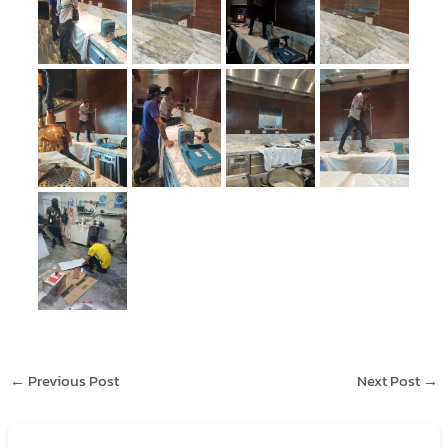
←
Previous Post
Next Post
→