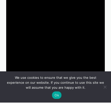
ให้คำปรึกษา😀
We use cookies to ensure that we give you the best
experience on our website. If you continue to use this site we
will assume that you are happy with it.
Ok
OPEN
Copyright © 2026 Hengkee Construction ตกแต่งต่อเติม ครบ
CHATY
จบที่เดียว | Powered by Hengkee Construction ตกแต่งต่อเติม