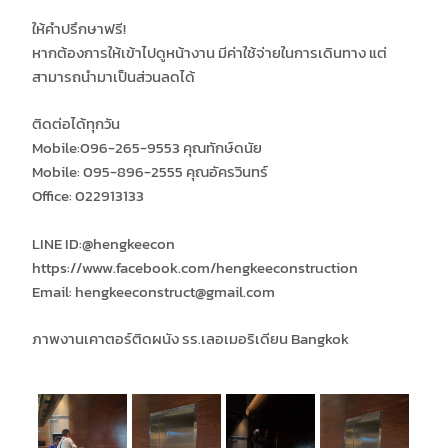
ให้คำปรึกษาฟรี!
หากต้องการให้เข้าไปดูหน้างาน มีค่าใช้จ่ายในการเดินทาง แต่
สามารถนำมาเป็นส่วนลดได้
ติดต่อได้ทุกวัน
Mobile:096-265-9553 คุณทักษ์ดนัย
Mobile: 095-896-2555 คุณอัครวินทร์
Office: 022913133
LINE ID:​
@hengkeecon
https://www.facebook.com/hengkeeconstruction
Email: hengkeeconstruct@gmail.com
ภาพงานเคาตอร์ติดผนัง รร.เลอเมอริเดียน Bangkok