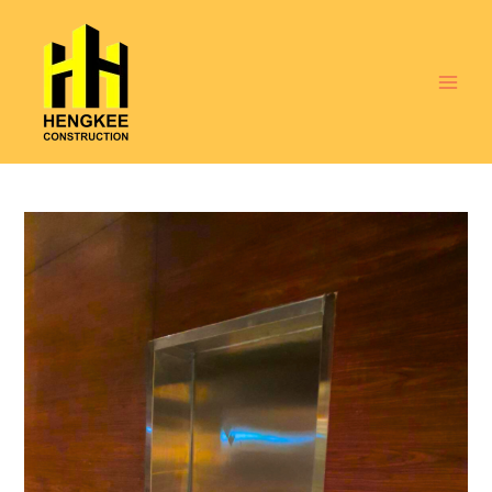
Skip
MAI
to
ME
content