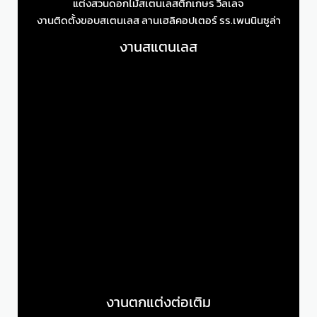
แต่งสวนดอกไม้สเตนเลสตึกเกษร วิลเลจ
งานติดตั้งขอบสเตนเลส ลานเฮลิคอปเตอร์ รร.เพนนินซูล่า
งานสแตนเลส
งานตกแต่งต่อเติม