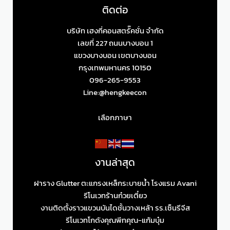
ติดต่อ
บริษัท เฮงกี่คอนสตรั๊คชั่น จำกัด
เลขที่ 227 ถนนบางบอน 1
แขวงบางบอน เขตบางบอน
กรุงเทพมหานคร 10150
096-265-9553
Line:@hengkeecon
เลือกภาษา
งานล่าสุด
ฝาราง Glutter ตะแกรงเหล็กระบายน้ำ โรงแรม Avani
รีโนเวทร้านก๋วยเตี๋ยว
งานติดตั้งราวแขวนบันไดชั้นวางเหล้า รร.เซ็นรีจีส
รีโนเวทโกดังคุณพีทคุณ-แก้มบุ๋ม