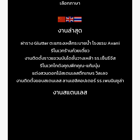
เลือกภาษา
งานล่าสุด
ฝาราง Glutter ตะแกรงเหล็กระบายน้ำ โรงแรม Avani
รีโนเวทร้านก๋วยเตี๋ยว
งานติดตั้งราวแขวนบันไดชั้นวางเหล้า รร.เซ็นรีจีส
รีโนเวทโกดังคุณพีทคุณ-แก้มบุ๋ม
แต่งสวนดอกไม้สเตนเลสตึกเกษร วิลเลจ
งานติดตั้งขอบสเตนเลส ลานเฮลิคอปเตอร์ รร.เพนนินซูล่า
งานสแตนเลส