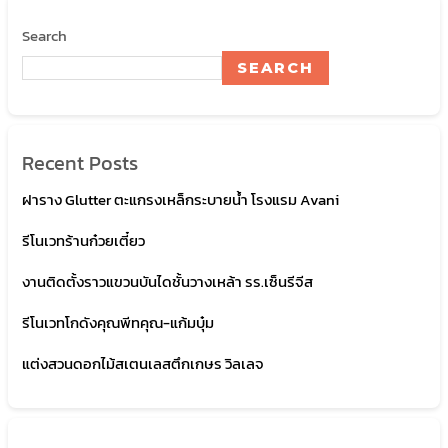
Search
SEARCH
Recent Posts
ฝาราง Glutter ตะแกรงเหล็กระบายน้ำ โรงแรม Avani
รีโนเวทร้านก๋วยเตี๋ยว
งานติดตั้งราวแขวนบันไดชั้นวางเหล้า รร.เซ็นรีจีส
รีโนเวทโกดังคุณพีทคุณ-แก้มบุ๋ม
แต่งสวนดอกไม้สเตนเลสตึกเกษร วิลเลจ