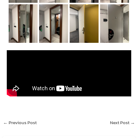
←
Previous Post
Next Post
→