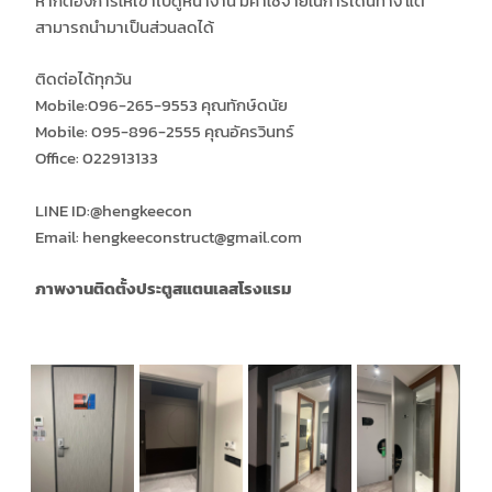
หากต้องการให้เข้าไปดูหน้างาน มีค่าใช้จ่ายในการเดินทาง แต่
สามารถนำมาเป็นส่วนลดได้
ติดต่อได้ทุกวัน
Mobile:096-265-9553 คุณทักษ์ดนัย
Mobile: 095-896-2555 คุณอัครวินทร์
Office: 022913133
LINE ID:​
@hengkeecon
Email: hengkeeconstruct@gmail.com
ภาพงานติดตั้งประตูสแตนเลสโรงแรม