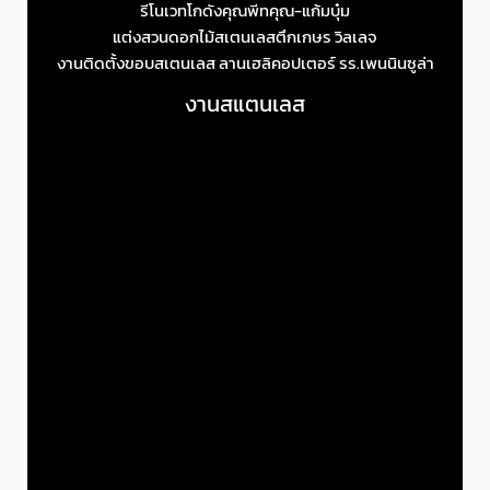
รีโนเวทโกดังคุณพีทคุณ-แก้มบุ๋ม
แต่งสวนดอกไม้สเตนเลสตึกเกษร วิลเลจ
งานติดตั้งขอบสเตนเลส ลานเฮลิคอปเตอร์ รร.เพนนินซูล่า
งานสแตนเลส