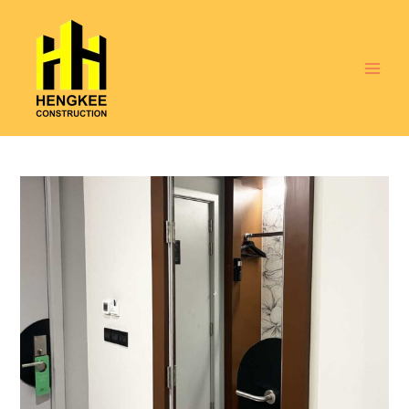
Skip
MAI
to
ME
content