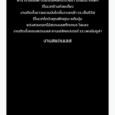
ฝาราง Glutter ตะแกรงเหล็กระบายน้ำ โรงแรม Avani
รีโนเวทร้านก๋วยเตี๋ยว
งานติดตั้งราวแขวนบันไดชั้นวางเหล้า รร.เซ็นรีจีส
รีโนเวทโกดังคุณพีทคุณ-แก้มบุ๋ม
แต่งสวนดอกไม้สเตนเลสตึกเกษร วิลเลจ
งานติดตั้งขอบสเตนเลส ลานเฮลิคอปเตอร์ รร.เพนนินซูล่า
งานสแตนเลส