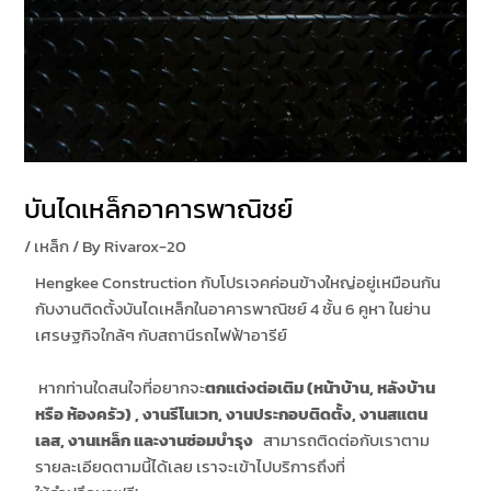
บันไดเหล็กอาคารพาณิชย์
/
เหล็ก
/ By
Rivarox-20
Hengkee Construction กับโปรเจคค่อนข้างใหญ่อยู่เหมือนกัน
กับงานติดตั้งบันไดเหล็กในอาคารพาณิชย์ 4 ชั้น 6 คูหา ในย่าน
เศรษฐกิจใกล้ๆ กับสถานีรถไฟฟ้าอารีย์
หากท่านใดสนใจที่อยากจะ
ตกแต่งต่อเติม (หน้าบ้าน
,
หลังบ้าน
หรือ ห้องครัว)
,
งานรีโนเวท,
งานประกอบติดตั้ง,
งานสแตน
เลส,
งานเหล็ก และ
งานซ่อมบำรุง
สามารถติดต่อกับเราตาม
รายละเอียดตามนี้ได้เลย เราจะเข้าไปบริการถึงที่